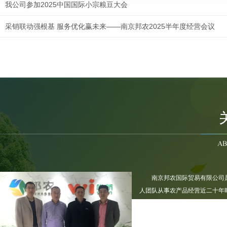
我公司参加2025中国国际小宗粮豆大会
采销联动强根基 服务优化赢未来——南京邦农2025半年度经营会议
南京邦农会同区街政协领导及委员，节前慰问坚守一线的“城市美容师”
疫情当前，人人有责，立己达人，共同防疫！
南京邦农国际贸易有限公司
人团队从事农产品经营近二十年时
1000万，是一家以农产品进出
中心。拥有近二十年农产品国际