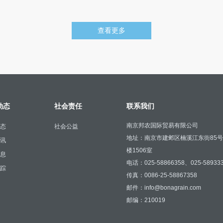
查看更多
动态
社会责任
联系我们
南京邦农国际贸易有限公司
态
社会公益
地址：南京市建邺区楠溪江东街85
讯
楼1506室
息
电话：025-58866358、025-58933
踪
传真：0086-25-58867358
邮件：info@bonagrain.com
邮编：210019