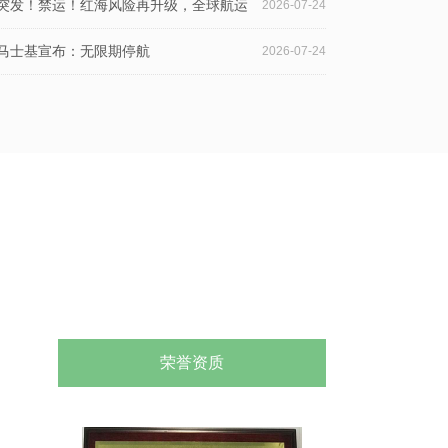
取得该编码，货物或无法装船
突发！禁运！红海风险再升级，全球航运
2026-07-24
迎来新考验
马士基宣布：无限期停航
2026-07-24
理
荣誉资质
D
企