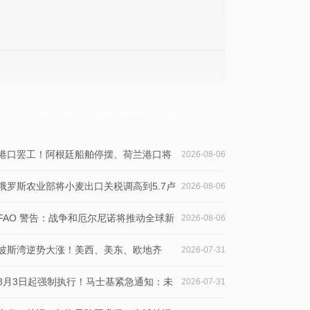
热点跟踪 ·
HOT SPOT TRACKING
港口罢工！阿根廷船舶停摆、荷兰港口将
2026-08-06
限时停工，货代需警惕欧洲南美运输延误
俄罗斯农业部将小麦出口关税调高到5.7卢
2026-08-06
布/吨，玉米关税下调
FAO 警告：战争和厄尔尼诺将推动全球新
2026-08-06
一轮食品价格飙升
波斯湾逆势大涨！美西、美东、欧地齐
2026-07-31
跌，运价连续三周回落
8月3日起强制执行！马士基紧急通知：未
2026-07-31