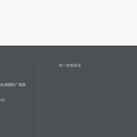
扫一扫加关注
号金润国际广场西
315