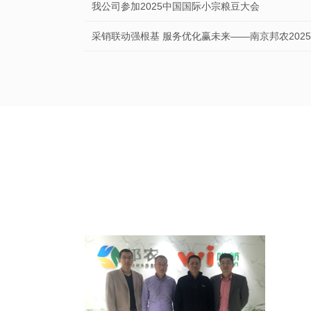
我公司参加2025中国国际小宗粮豆大会
采销联动强根基 服务优化赢未来——南京邦农202
南京邦农会同区街政协领导及委员，节前慰问坚守一
疫情当前，人人有责，立己达人，共同防疫！
南京
人团队从
1000
中心。拥