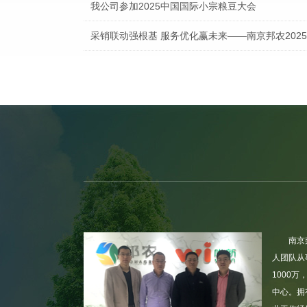
我公司参加2025中国国际小宗粮豆大会
采销联动强根基 服务优化赢未来——南京邦农202
南京邦农会同区街政协领导及委员，节前慰问坚守一
疫情当前，人人有责，立己达人，共同防疫！
南京
人团队从
1000
中心。拥