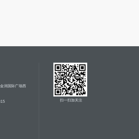
号金润国际广场西
扫一扫加关注
315