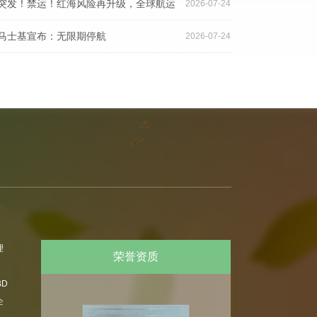
取得该编码，货物或无法装船
突发！禁运！红海风险再升级，全球航运
2026-07-24
迎来新考验
马士基宣布：无限期停航
2026-07-24
理
荣誉资质
D
企