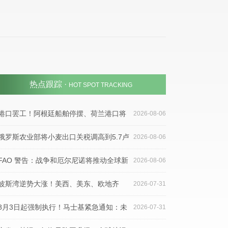
热点跟踪 ·
HOT SPOT TRACKING
港口罢工！阿根廷船舶停摆、荷兰港口将
2026-08-06
限时停工，货代需警惕欧洲南美运输延误
俄罗斯农业部将小麦出口关税调高到5.7卢
2026-08-06
布/吨，玉米关税下调
FAO 警告：战争和厄尔尼诺将推动全球新
2026-08-06
一轮食品价格飙升
波斯湾逆势大涨！美西、美东、欧地齐
2026-07-31
跌，运价连续三周回落
8月3日起强制执行！马士基紧急通知：未
2026-07-31