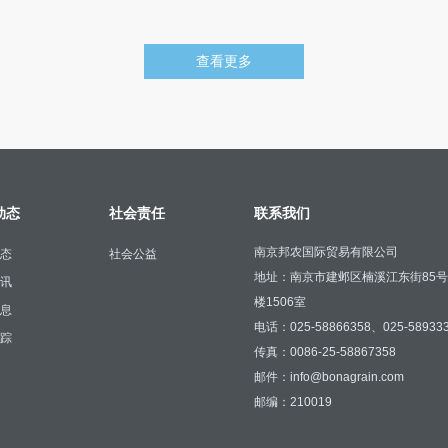
查看更多
动态
社会责任
联系我们
南京邦农国际贸易有限公司
态
社会公益
地址：南京市建邺区楠溪江东街85
讯
楼1506室
息
电话：025-58866358、025-58933
踪
传真：0086-25-58867358
邮件：info@bonagrain.com
邮编：210019