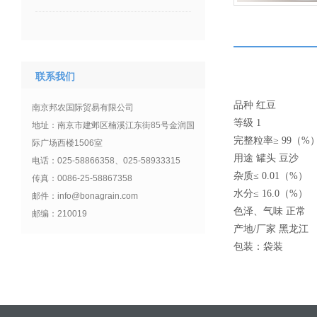
联系我们
品种 红豆
南京邦农国际贸易有限公司
等级 1
地址：南京市建邺区楠溪江东街85号金润国
完整粒率
≥ 99
（
%
际广场西楼1506室
用途 罐头
豆沙
电话：025-58866358、025-58933315
杂质
≤ 0.01
（
%
）
传真：0086-25-58867358
水分
≤ 16.0
（
%
）
邮件：info@bonagrain.com
色泽、气味 正常
邮编：210019
产地
/
厂家
黑龙江
包装：袋装