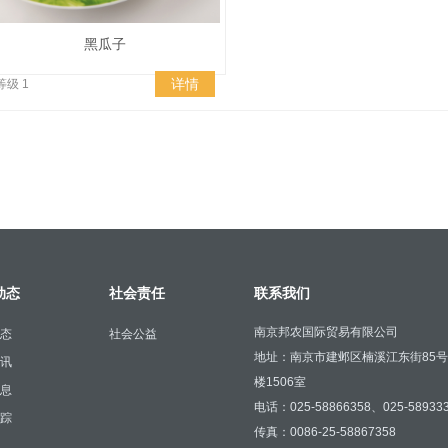
黑瓜子
详情
等级 1
动态
社会责任
联系我们
南京邦农国际贸易有限公司
态
社会公益
地址：南京市建邺区楠溪江东街85
讯
楼1506室
息
电话：025-58866358、025-58933
踪
传真：0086-25-58867358