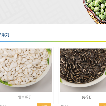
子系列
雪白瓜子
葵花籽