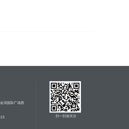
号金润国际广场西
扫一扫加关注
315