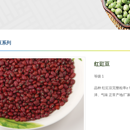
豆系列
红豇豆
等级 1
品种 红豇豆完整粒率≥ 9
泽、气味 正常产地/厂