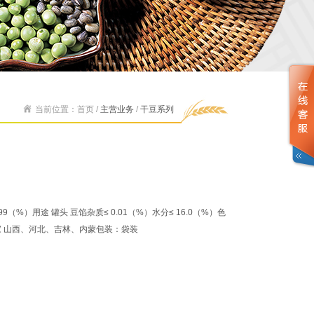
当前位置：首页 /
主营业务
/
干豆系列
9（%）用途 罐头 豆馅杂质≤ 0.01（%）水分≤ 16.0（%）色
家 山西、河北、吉林、内蒙包装：袋装