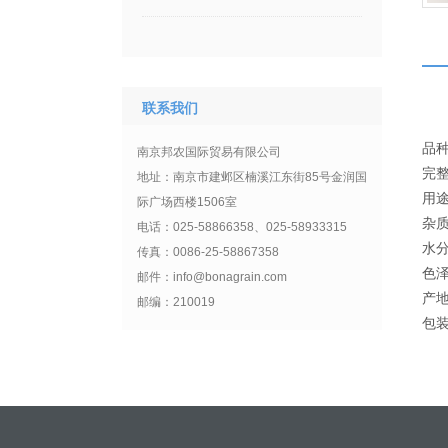
联系我们
品种
南京邦农国际贸易有限公司
完
地址：南京市建邺区楠溪江东街85号金润国
用途
际广场西楼1506室
杂
电话：025-58866358、025-58933315
水
传真：0086-25-58867358
色泽
邮件：info@bonagrain.com
产
邮编：210019
包