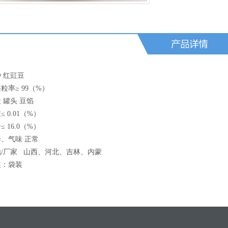
 红豇豆
整粒率
≥ 99
（
%
）
 罐头
豆馅
质
≤ 0.01
（
%
）
分
≤ 16.0
（
%
）
、气味 正常
地
/
厂家
山西、河北、吉林、内蒙
装：袋装