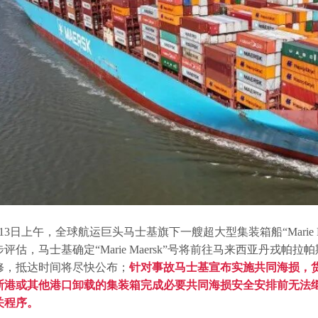
13日上午，
全球航运巨头马士基旗下一艘超大型集装箱船“
Marie
步评估，马士基确定“Marie Maersk”号将前往马来西亚丹戎
修，抵达时间将尽快公布；
针对事故马士基宣布实施
共同海损
，
斯港或其他港口卸载的集装箱完成必要共同海损安全安排前无法
关程序。