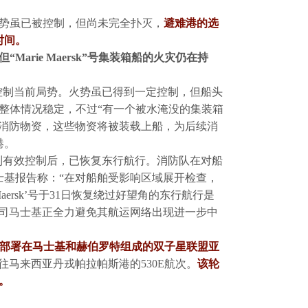
火势虽已被控制，但尚未完全扑灭，
避难港的选
时间。
Marie Maersk”号集装箱船的火灾仍在持
推进，以控制当前局势。火势虽已得到一定控制，但船头
方面称整体情况稳定，不过“有一个被水淹没的集装箱
的消防物资，这些物资将被装载上船，为后续消
港。
在火灾得到有效控制后，已恢复东行航行。消防队在对船
士基报告称：“在对船舶受影响区域展开检查，
aersk’号于31日恢复绕过好望角的东行航行是
公司马士基正全力避免其航运网络出现进一步中
部署在马士基和赫伯罗特组成的双子星联盟亚
马来西亚丹戎帕拉帕斯港的530E航次。
该轮
。