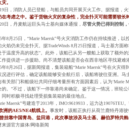
火灾。
月19日，消防人员已登船，与船员共同开展灭火工作。据报道，
仍在考虑之中。鉴于货物火灾的复杂性，完全扑灭可能需要较长
月20日，丹麦航运巨头马士基向媒体通报，
尽管火势已得到控制，但“
。
025年8月25日，“Marie Maersk”号火灾消防工作仍在持续
的火焰仍未完全扑灭。据TradeWinds 8月25日报道，马士基
处于温度升高的状态”。此外，该船已从另一艘船上获取了额外
工作提供进一步援助。尚不清楚该船是否会在西非地区寻找避难
025年8月26日，据新闻报道，集装箱船“Marie Maersk”号
状况进行评估，确定该船能够安全航行后，该船将驶往亚洲。马
与有关部门和船级社共同仔细考量所有方面因素后，认为‘Marie M
全的。”不过，该船下一停靠港尚未确定。鉴于这一情况，班轮
，同时积极寻找处理受损集装箱的最佳地点。
arie Maersk”号建造于2013年，
IMO:9619933，运力达19076TEU。
欧洲的AE5/NE4航线上。
事发时，该船正执行从荷兰鹿特丹港驶往
月曾挂靠中国青岛、盐田港，此次事故涉及马士基、赫伯罗特共舱
材来源官方媒体/网络新闻