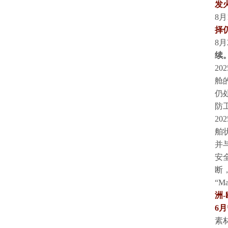
发
8
择
8
续
2
舱
仍
防
2
舶
并
安
断
“M
洲-
6
素