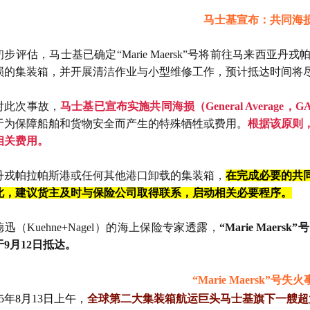
马士基宣布：共同海
初步评估，马士基已确定“Marie Maersk”号将前往马来西
损的集装箱，并开展清洁作业与小型维修工作，预计抵达时间将
对此次事故，
马士基已宣布实施共同海损（General Average，G
于为保障船舶和货物安全而产生的特殊牺牲或费用。
根据该原则
相关费用。
丹戎帕拉帕斯港或任何其他港口卸载的集装箱，
在完成必要的共
此，建议货主及时与保险公司取得联系，启动相关必要程序。
迅（Kuehne+Nagel）的海上保险专家透露，
“Marie Mae
于9月12日抵达。
“Marie Maersk”号失
25年8月13日上午，
全球第二大集装箱航运巨头马士基旗下一艘超大型集