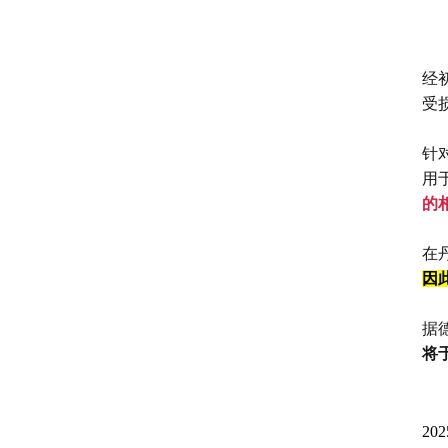
经
受
针
用
的
在
因
据德
将
20