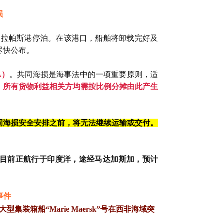
损
亚丹戎帕拉帕斯港停泊。在该港口，船舶将卸载完好及
尽快公布。
A）
。共同海损是海事法中的一项重要原则，适
，所有货物利益相关方均需按
比例分摊
由此产生
同海损安全安排之前，将无法继续运输或交付。
rsk”号目前正航行于印度洋，途经马达加斯加，预计
火事件
装箱船“Marie Maersk”号在西非海域突