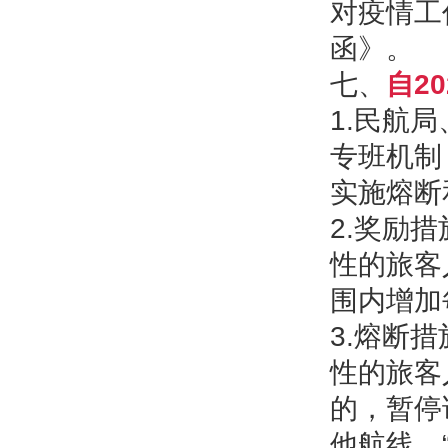
对疫情工
函》。
七、
自2
1.民航
专班机制
实施熔断
2.奖励
性的旅客
围内增加
3.熔断
性的旅客
的，暂停
他航线。