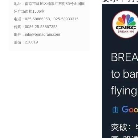
地址：南京市建邺区楠溪江东街85号金润国
际广场西楼1506室
电话：025-58866358、025-58933315
传真：0086-25-58867358
邮件：info@bonagrain.com
邮编：210019