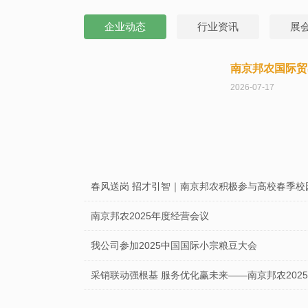
企业动态
行业资讯
展
南京邦农国际贸
2026-07-17
春风送岗 招才引智｜南京邦农积极参与高校春季校
南京邦农2025年度经营会议
我公司参加2025中国国际小宗粮豆大会
采销联动强根基 服务优化赢未来——南京邦农202
南京邦农会同区街政协领导及委员，节前慰问坚守一