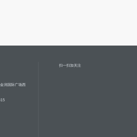
扫一扫加关注
号金润国际广场西
315