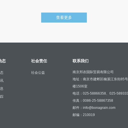
查看更多
动态
社会责任
联系我们
南京邦农国际贸易有限公司
态
社会公益
地址：南京市建邺区楠溪江东街85
讯
楼1506室
息
电话：025-58866358、025-58933
踪
传真：0086-25-58867358
邮件：info@bonagrain.com
邮编：210019