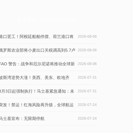
热点跟踪 ·
HOT SPOT TRACKING
港口罢工！阿根廷船舶停摆、荷兰港口将
2026-08-06
限时停工，货代需警惕欧洲南美运输延误
俄罗斯农业部将小麦出口关税调高到5.7卢
2026-08-06
布/吨，玉米关税下调
FAO 警告：战争和厄尔尼诺将推动全球新
2026-08-06
一轮食品价格飙升
波斯湾逆势大涨！美西、美东、欧地齐
2026-07-31
跌，运价连续三周回落
8月3日起强制执行！马士基紧急通知：未
2026-07-31
取得该编码，货物或无法装船
突发！禁运！红海风险再升级，全球航运
2026-07-24
迎来新考验
马士基宣布：无限期停航
2026-07-24