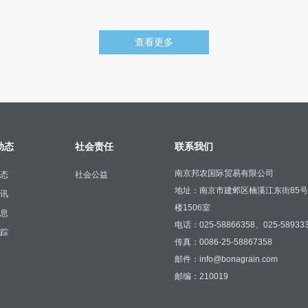
查看更多
动态
社会责任
联系我们
南京邦农国际贸易有限公司
态
社会公益
地址：南京市建邺区楠溪江东街85
讯
楼1506室
息
电话：025-58866358、025-58933
踪
传真：0086-25-58867358
邮件：info@bonagrain.com
邮编：210019