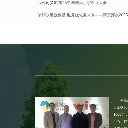
我公司参加2025中国国际小宗粮豆大会
采销联动强根基 服务优化赢未来——南京邦农202
南京邦农会同区街政协领导及委员，节前慰问坚守一
疫情当前，人人有责，立己达人，共同防疫！
南京
人团队从
1000
中心。拥