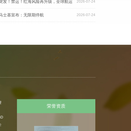
取得该编码，货物或无法装船
突发！禁运！红海风险再升级，全球航运
2026-07-24
迎来新考验
马士基宣布：无限期停航
2026-07-24
理
荣誉资质
D
企