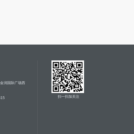
号金润国际广场西
扫一扫加关注
315