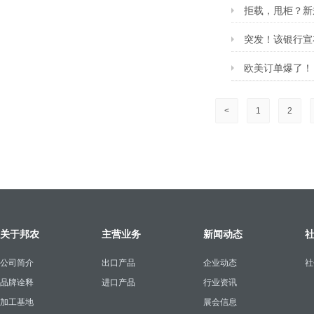
拒载，甩柜？新
突发！该银行宣
欧美订单爆了！
<
1
2
关于邦农
主营业务
新闻动态
公司简介
出口产品
企业动态
社
品牌诠释
进口产品
行业资讯
加工基地
展会信息