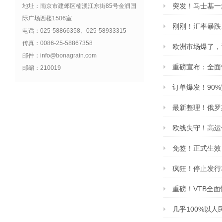
突发！马士基一集装
地址：南京市建邺区楠溪江东街85号金润国
际广场西楼1506室
刚刚！汇率暴跌
电话：025-58866358、025-58933315
传真：0086-25-58867358
欧洲市场爆了，
邮件：info@bonagrain.com
重磅宣布：全面
邮编：210019
订单爆发！90
最新整理！俄罗
欧线失守！高运
免签！正式生效
疯狂！停止发行
重磅！VTB全
几乎100%以人