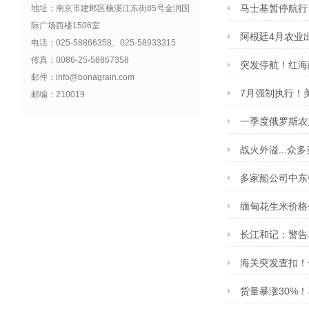
马士基暂停航行
地址：南京市建邺区楠溪江东街85号金润国
际广场西楼1506室
阿根廷4月农业出
电话：025-58866358、025-58933315
传真：0086-25-58867358
突发停航！红海
邮件：info@bonagrain.com
7月强制执行！
邮编：210019
一季度俄罗斯农
战火外溢...
多家船公司中东
缅甸花生米价格创
长江和记：警告
海关突发查扣！
货量暴涨30%